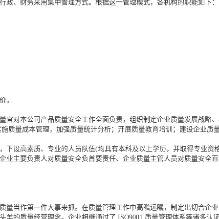
行政、财务采用集中管理方式。根据这一管理模式，各机构的职能如下：
价。
量官对本公司产品质量安全工作全面负责，组织制定企业质量发展战略、
实施质量成本管理，加强质量统计分析；开展质量教育培训；建设企业质
，下设高素质、专业的人员队伍(均具有本科及以上学历，并取得专业资
企业主要负责人对质量安全负首要责任、企业质量主管人员对质量安全直
质量当作第一件大事来抓。在质量管理工作中高瞻远瞩，制定出切合企业
羊的质量经营理念。企业相继通过了 ISO9001 质量管理体系等诸多